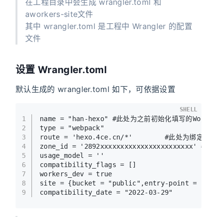
在工程目录中会生成 wrangler.toml 和
aworkers-site文件
其中 wrangler.toml 是工程中 Wrangler 的配置
文件
设置 Wrangler.toml
默认生成的 wrangler.toml 如下，可依据设置
SHELL
1
name = "han-hexo" #此处为之前初始化填写的Worke
2
type = "webpack"
3
route = 'hexo.4ce.cn/*'        #此处为绑定
4
zone_id = '2892xxxxxxxxxxxxxxxxxxxxxxx' #此
5
usage_model = ''
6
compatibility_flags = []
7
workers_dev = true
8
site = {bucket = "public",entry-point = "wo
9
compatibility_date = "2022-03-29"