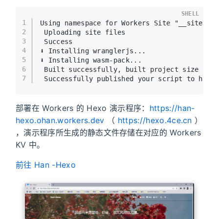
SHELL
1
Using namespace for Workers Site "__site-wo
2
 Uploading site files
3
 Success
4
⬇️ Installing wranglerjs...
5
⬇️ Installing wasm-pack...
6
 Built successfully, built project size is 
7
 Successfully published your script to 
部署在 Workers 的 Hexo 演示程序：
https://han-
hexo.ohan.workers.dev
（
https://hexo.4ce.cn
）
，演示程序所生成的静态文件存储在对应的 Workers
KV 中。
前往 Han -Hexo